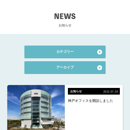
お知らせ
EWS
カテゴリー
全て
のカテゴリーを表示する
アーカイブ
お知らせ
2026.7 (1)
資金調達
2026.6 (1)
お知らせ
2022.07.29
イベント
神戸オフィスを開設しました
2026.5 (2)
研究開発
2026.4 (3)
プレスリリース
2026.3 (2)