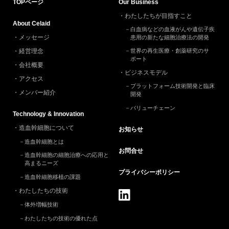
TOP
ページ
Our Business
2024.5 (2)
わたしたちが目指すこと
About Celaid
2024.3 (2)
白血病などの血液がんや遺伝子疾
メッセージ
患用の新たな細胞治療法の開発
2024.2 (1)
経営理念
世界の再生医療・創薬研究のサ
ポート
2024.1 (1)
会社概要
ビジネスモデル
2023.12 (2)
アクセス
プラットフォーム技術開発と臨床
メンバー紹介
開発
2023.10 (1)
バリューチェーン
Technology & Innovation
2023.9 (1)
造血幹細胞について
お知らせ
2023.8 (1)
造血幹細胞とは
2023.7 (1)
お問合せ
造血幹細胞の細胞治療への応用と
高まるニーズ
2023.3 (2)
プライバシー
ポリシー
造血幹細胞移植の課題
2023.2 (1)
わたしたちの技術
2023.1 (4)
体外増幅技術
わたしたちの技術の優れた点
2022.12 (5)