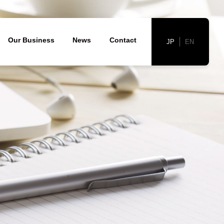
胞)
Our Business
News
Contact
JP
EN
会社概要
発と臨床開発
た点