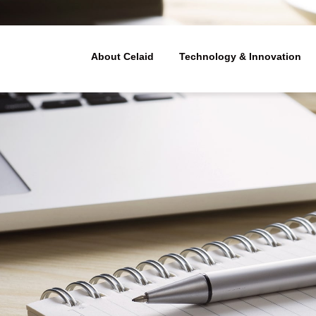
ューティクス - 細胞治療(造血幹細
About Celaid
Technology & Innovation
Technology & Innovation
Our Business
About Celaid
経営理念
わたしたちの技術
ビジネスモデル
胞治療法の開発
体外増幅技術
プラットフォーム技術開
メンバー紹介
わたしたちの技術の優れ
バリューチェーン