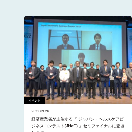
全て
お知
資金
イベ
研究
プレ
イベント
2022.09.26
経済産業省が主催する『 ジャパン・ヘルスケアビ
ジネスコンテスト(JHeC) 』セミファイナルに登壇