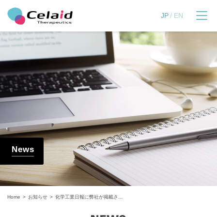
セレイドセラピューティ
JP
EN
News
Home
お知らせ
化学工業日報に弊社が掲載されました