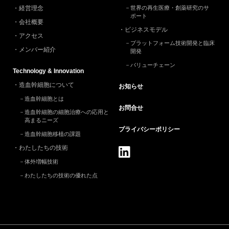
経営理念
世界の再生医療・創薬研究のサ
ポート
会社概要
ビジネスモデル
アクセス
プラットフォーム技術開発と臨床
メンバー紹介
開発
バリューチェーン
Technology & Innovation
造血幹細胞について
お知らせ
造血幹細胞とは
お問合せ
造血幹細胞の細胞治療への応用と
高まるニーズ
プライバシー
ポリシー
造血幹細胞移植の課題
わたしたちの技術
体外増幅技術
わたしたちの技術の優れた点