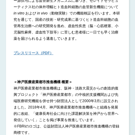
ー源供与による血管新生メカニズムに基づき、セレイドセラピュ
ーティクス社の体外増幅ヒト造血幹細胞の血管新生機能について
in vitro
および
in vivo
（動物実験）での機能検証を行います。本研
究を通じて、国産の技術・研究成果に基づくヒト造血幹細胞の血
管再生治療への研究開発を進め、虚血性疾患（脳・心筋梗塞、小
児脳性麻痺、虚血性下肢等）に苦しむ患者様に一日でも早く治療
薬を届けられるよう邁進していきます。
プレスリリース（PDF）
＜神戸医療産業都市推進機構 概要＞
神戸医療産業都市推進機構は、阪神・淡路大震災からの創造的復
興プロジェクト「神戸医療産業都市」の中核的支援機関および先
端医療研究機能を併せ持つ財団法人として2000年3月に設立され
ました。2018年4月、神戸医療産業都市推進機構へと組織を発展
的に改組、「健康長寿社会に向けた課題解決策を神戸から世界へ
発信していく」ことを掲げ事業を推進しています。
※FBRIのロゴは、公益財団法人神戸医療産業都市推進機構の登録
商標です。