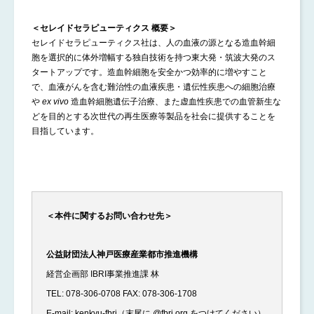
＜セレイドセラピューティクス 概要＞
セレイドセラピューティクス社は、人の血液の源となる造血幹細
胞を選択的に体外増幅する独自技術を持つ東大発・筑波大発のス
タートアップです。造血幹細胞を安全かつ効率的に増やすこと
で、血液がんを含む難治性の血液疾患・遺伝性疾患への細胞治療
や
ex vivo
造血幹細胞遺伝子治療、また虚血性疾患での血管新生な
どを目的とする次世代の再生医療等製品を社会に提供することを
目指しています。
＜本件に関するお問い合わせ先＞
公益財団法人神戸医療産業都市推進機構
経営企画部 IBRI事業推進課 林
TEL: 078-306-0708 FAX: 078-306-1708
E-mail: kenkyu-fbri（末尾に @fbri.org をつけてください）