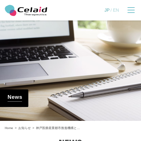
セレイドセラピューティ
JP
EN
News
Home
お知らせ
神戸医療産業都市推進機構と体外増幅ヒト造血幹細胞を利用した血管再生製品開発に関する共同研究契約を締結