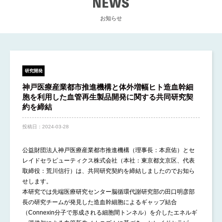
お知らせ
EWS
研究開発
神戸医療産業都市推進機構と体外増幅ヒト造血幹細
胞を利用した血管再生製品開発に関する共同研究契
約を締結
投稿日：
2024-03-28
公益財団法人神戸医療産業都市推進機構（理事長：本庶佑）とセ
レイドセラピューティクス株式会社（本社：東京都文京区、代表
取締役：荒川信行）は、共同研究契約を締結しましたのでお知ら
せします。
本研究では先端医療研究センター脳循環代謝研究部の田口明彦部
長の研究チームが発見した造血幹細胞によるギャップ結合
（Connexin分子で形成される細胞間トンネル）を介したエネルギ