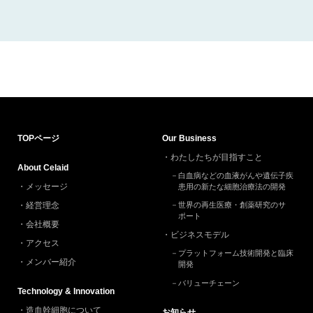
TOP
ページ
Our Business
わたしたちが目指すこと
About Celaid
白血病などの血液がんや遺伝子疾
メッセージ
患用の新たな細胞治療法の開発
経営理念
世界の再生医療・創薬研究のサ
ポート
会社概要
ビジネスモデル
アクセス
プラットフォーム技術開発と臨床
メンバー紹介
開発
バリューチェーン
Technology & Innovation
造血幹細胞について
お知らせ