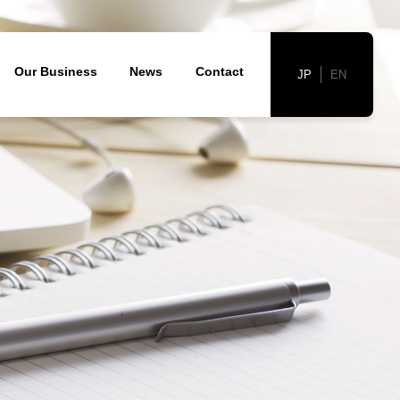
胞)
Our Business
News
Contact
JP
EN
会社概要
発と臨床開発
た点