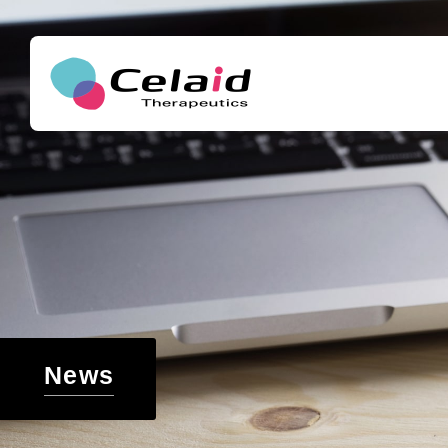
セレイドセラピ
メッセージ
造血幹細胞について
わたしたちが目指すこと
造血幹細胞とは
白血病などの血液がんや遺伝子疾患用の新たな細
アクセス
造血幹細胞の細胞治療への応用と高まるニーズ
世界の再生医療・創薬研究のサポート
News
造血幹細胞移植の課題