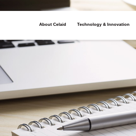
ューティクス - 細胞治療(造血幹細
About Celaid
Technology & Innovation
Technology & Innovation
Our Business
About Celaid
経営理念
わたしたちの技術
ビジネスモデル
胞治療法の開発
体外増幅技術
プラットフォーム技術開
メンバー紹介
わたしたちの技術の優れ
バリューチェーン