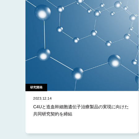
資金
イベ
研究
プレ
研究開発
2023.12.14
C4Uと造血幹細胞遺伝子治療製品の実現に向けた
共同研究契約を締結